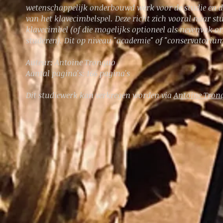
wetenschappelijk onderbouwd werk voor de studie en d
van het klavecimbelspel. Deze richt zich vooral naar s
klavecimbel (of die mogelijks optioneel als nevenvak or
studeren). Dit op niveau "academie" of "conservatoriu
Auteur: Antoine Tronquo
Aantal pagina's: 166 pagina's
Dit studiewerk kan verkregen worden via
Antoine Tron